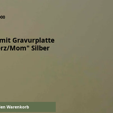
000
 mit Gravurplatte
rz/Mom" Silber
den Warenkorb