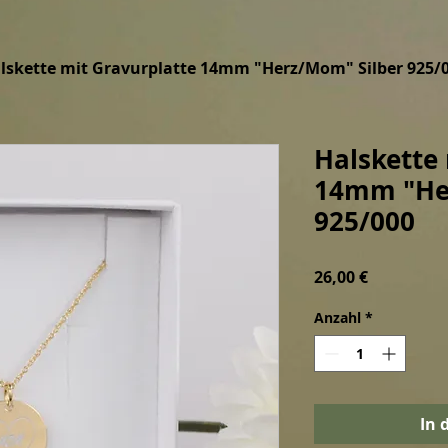
lskette mit Gravurplatte 14mm "Herz/Mom" Silber 925/
Halskette
14mm "He
925/000
Preis
26,00 €
Anzahl
*
In 