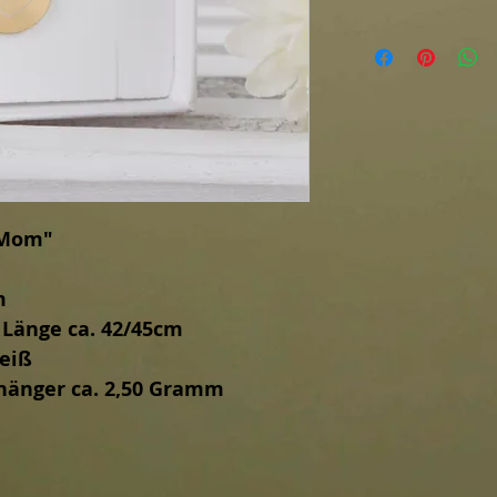
/Mom"
m
 Länge ca. 42/45cm
weiß
hänger ca. 2,50 Gramm