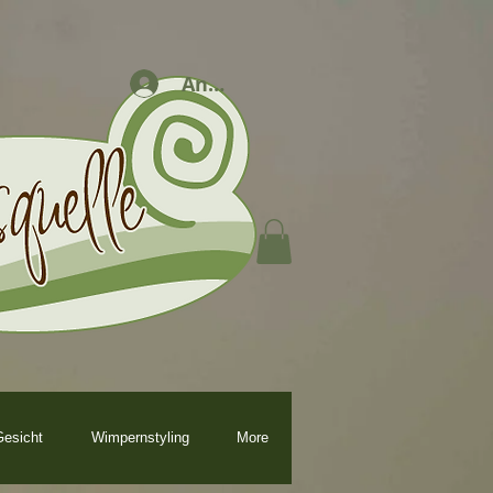
Anmelden
esicht
Wimpernstyling
More