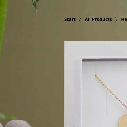
Start
All Products
Ha