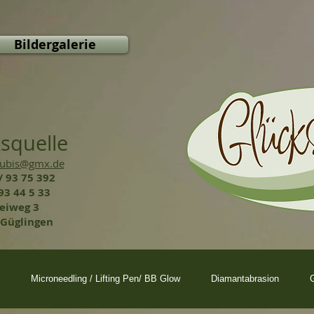
Bildergalerie
squelle
Kubis@gmx.de
 93 75 392
93 44 5 33
eiweg 3
Güglingen
Microneedling / Lifting Pen/ BB Glow
Diamantabrasion
G