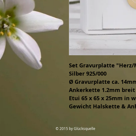
Set Gravurplatte "Herz
Silber 925/000
Ø Gravurplatte ca. 14m
Ankerkette 1.2mm breit
Etui 65 x 65 x 25mm in 
Gewicht Halskette & An
© 2015 by Glücksquelle