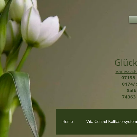
Glück
Vanessa.
07135 /
0174/ 
Salb
74363 
Home
Vita-Control Kaltlasersystem