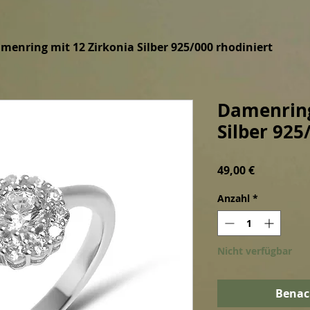
menring mit 12 Zirkonia Silber 925/000 rhodiniert
Damenring
Silber 925
Preis
49,00 €
Anzahl
*
Nicht verfügbar
Benac