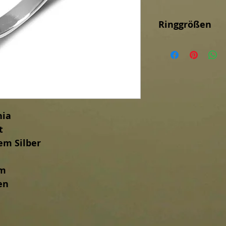
Ringgrößen
Ringweite von 50-58
nia
t
em Silber
mm
en