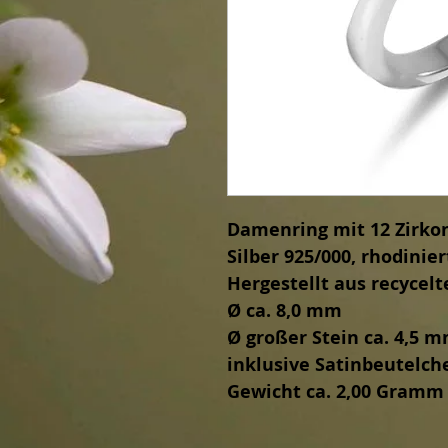
Damenring mit 12 Zirko
Silber 925/000, rhodinier
Hergestellt aus recycelt
Ø ca. 8,0 mm
Ø großer Stein ca. 4,5 
inklusive Satinbeutelch
Gewicht ca. 2,00 Gramm