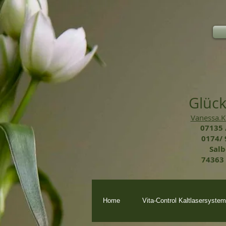
Glück
Vanessa.
07135 /
0174/ 
Salb
74363 
Home
Vita-Control Kaltlasersystem