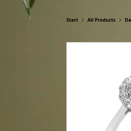
Start
All Products
Da