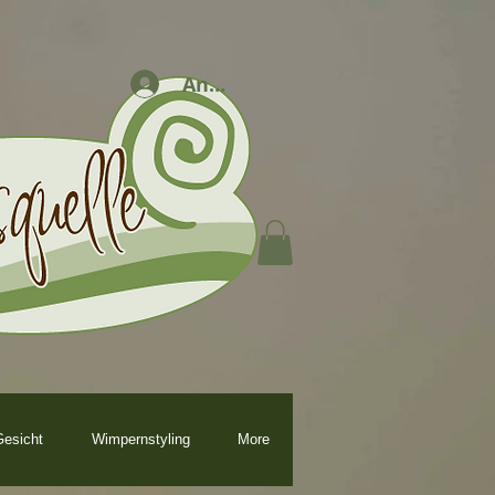
Anmelden
esicht
Wimpernstyling
More