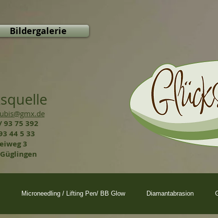
Bildergalerie
squelle
Kubis@gmx.de
 93 75 392
93 44 5 33
eiweg 3
Güglingen
Microneedling / Lifting Pen/ BB Glow
Diamantabrasion
G